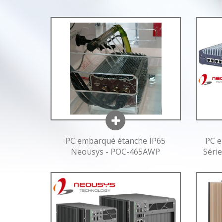
PC embarqué étanche IP65
PC e
Neousys - POC-465AWP
Séri