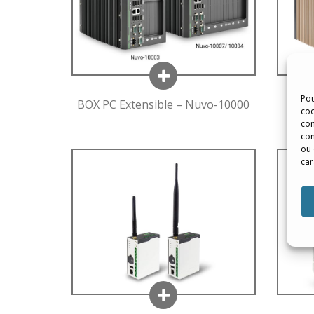
Pou
BOX PC Extensible – Nuvo-10000
Sér
coo
R
con
com
ou 
car