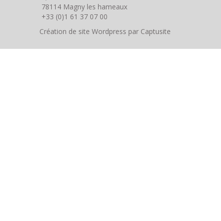
78114
Magny les hameaux
+33 (0)1 61 37 07 00
Création de site Wordpress par
Captusite