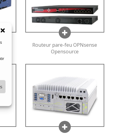
es
artes
Routeur pare-feu OPNsense
ting
Opensource
tir
es