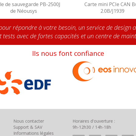
e de sauvegarde PB-2500J
Carte mini PCIe CAN B
de Néousys
2.0B/J1939
pour répondre à votre besoin, un service de design a
tests avec de fortes capacités et un centre de main
Ils nous font confiance
Nous contacter
Horaires d'ouverture :
Support & SAV
9h-12h30 / 14h-18h
Informations légales