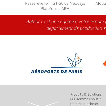
Passerelle IoT IGT-20 de Néousys
Modul
Plateforme ARM
Antéor c'est une équipe à votre écoute 
département de production et 
Produits & Solutions
Qui sommes nous ?
Comment acheter