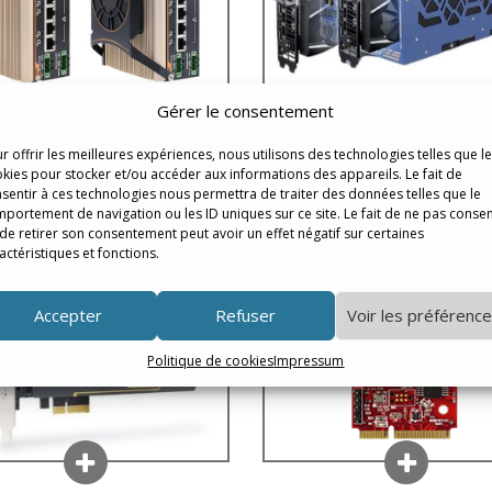
Gérer le consentement
r offrir les meilleures expériences, nous utilisons des technologies telles que l
ie POC-500 pour SoC AMD
Nuvo-8208GC avec deux c
kies pour stocker et/ou accéder aux informations des appareils. Le fait de
yzen Embedded V1000
NVIDIA pour GPU Compu
sentir à ces technologies nous permettra de traiter des données telles que le
portement de navigation ou les ID uniques sur ce site. Le fait de ne pas consen
de retirer son consentement peut avoir un effet négatif sur certaines
actéristiques et fonctions.
Accepter
Refuser
Voir les préférenc
Politique de cookies
Impressum