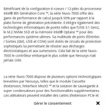
Bénéficiant de la configuration 6-coeurs / 12-piles du processeur
Intel® 8th Génération Core ™, la série Nuvo-7000 offre des
gains de performance de calcul jusqu’à 50% par rapport à la
plate-forme de génération précédente. Il intègre également des
technologies informatiques de pointe telles que l’USB 3.1 Gen2,
le M.2 NVMe SSD et la mémoire Intel® Optane ™ pour des
performances système ultimes. Sa multitude de ports d’Entrées
/ Sorties (GbE, USB et COM) sont dotés de circuits de protection
sophistiqués lui permettant de résister aux décharges
électrostatiques et aux surtensions. Cela fait de la série Nuvo-
7000 le contrôleur embarqué le plus solide que Neousys n’ait
jamais créé.
La série Nuvo-7000 dispose de plusieurs options technologiques
brevetées par Neousys, telles que le module Cassette
d’extension, l’interface MezIO ™ et la solution de sauvegarde à
super condensateurs pour des fonctionnalités supplémentaires.
Les utilisateurs peuvent installer des cartes d’extension PCIe et
PCI standards dans la cassette d’extension. Vous pouvez aussi
Gérer le consentement
sélectionner un module MezIO ™ pour des fonctions