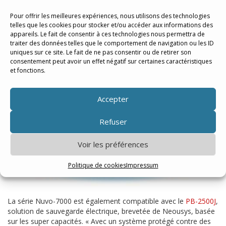
supplémentaires telles que DIO, RS-232/422/485, GbE, USB3 ou
Pour offrir les meilleures expériences, nous utilisons des technologies
le contrôle de l’alimentation d’allumage.
telles que les cookies pour stocker et/ou accéder aux informations des
( Cliquez ici pour les modules MezIO ™ compatibles )
appareils. Le fait de consentir à ces technologies nous permettra de
traiter des données telles que le comportement de navigation ou les ID
uniques sur ce site. Le fait de ne pas consentir ou de retirer son
consentement peut avoir un effet négatif sur certaines caractéristiques
et fonctions.
Accepter
Refuser
Voir les préférences
Politique de cookies
Impressum
La série Nuvo-7000 est également compatible avec le
PB-2500J
,
solution de sauvegarde électrique, brevetée de Neousys, basée
sur les super capacités. « Avec un système protégé contre des